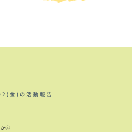
.02(金)の活動報告
のか④